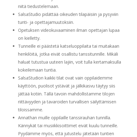
niitä tiedustelemaan.
SalsaStudio pidättää oikeuden tilapäisiin ja pysyviin
tunti- ja opettajamuutoksiin.
Opetuksen videokuvaaminen ilman opettajan lupaa
on kielletty.
Tunneille ei päästetä katseluoppilaita tai muitakaan
henkilöitä, jotka eivät osallistu tanssitunnille. Mikäli
haluat tutustua uuteen lajiin, voit tulla kertamaksulla
kokeilemaan tuntia.
SalsaStudion kaikki tilat ovat vain oppilaidemme
käyttöön, puolisot ystävät ja jälkikasvu täytyy siis
jättää kotiin. Tällä tavoin mahdollistamme tilojen
riittävyyden ja tavaroiden turvallisen säilyttämisen
tiloissamme.
Annathan muille oppilaille tanssirauhan tunnilla.
Kännykät tai musiikkisoittimet eivät kuulu tunneille.
Pyydämme myös, että jutustelu jätetään tuntien