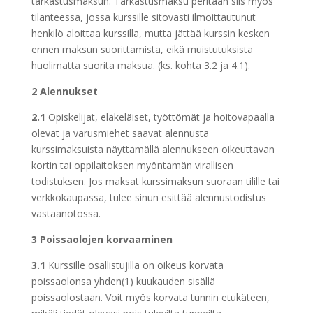
tarkastusmaksun. Tarkastusmaksu peritään siis myös
tilanteessa, jossa kurssille sitovasti ilmoittautunut
henkilö aloittaa kurssilla, mutta jättää kurssin kesken
ennen maksun suorittamista, eikä muistutuksista
huolimatta suorita maksua. (ks. kohta 3.2 ja 4.1).
2 Alennukset
2.1
Opiskelijat, eläkeläiset, työttömät ja hoitovapaalla
olevat ja varusmiehet saavat alennusta
kurssimaksuista näyttämällä alennukseen oikeuttavan
kortin tai oppilaitoksen myöntämän virallisen
todistuksen. Jos maksat kurssimaksun suoraan tilille tai
verkkokaupassa, tulee sinun esittää alennustodistus
vastaanotossa.
3 Poissaolojen korvaaminen
3.1
Kurssille osallistujilla on oikeus korvata
poissaolonsa yhden(1) kuukauden sisällä
poissaolostaan. Voit myös korvata tunnin etukäteen,