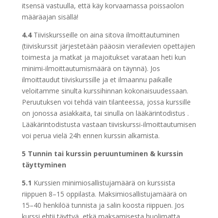
itsensä vastuulla, että käy korvaamassa poissaolon
määräajan sisällä!
4.4
Tiiviskursseille on aina sitova ilmoittautuminen
(tiiviskurssit järjestetään pääosin vierailevien opettajien
toimesta ja matkat ja majoitukset varataan heti kun
minimi-ilmoittautumismäärä on täynnä). Jos
ilmoittaudut tiiviskurssille ja et ilmaannu paikalle
veloitamme sinulta kurssihinnan kokonaisuudessaan.
Peruutuksen voi tehdä vain tilanteessa, jossa kurssille
on jonossa asiakkaita, tai sinulla on lääkärintodistus .
Lääkärintodistusta vastaan tiiviskurssi-ilmoittautumisen
voi perua vielä 24h ennen kurssin alkamista.
5 Tunnin tai kurssin peruuntuminen & kurssin
täyttyminen
5.1
Kurssien minimiosallistujamäärä on kurssista
riippuen 8–15 oppilasta. Maksimiosallistujamäärä on
15–40 henkilöä tunnista ja salin koosta riippuen. Jos
kurssi ehtii täyttyä, etkä maksamisesta huolimatta