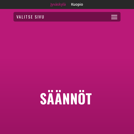
Jyväskylä
Kuopio
VALITSE SIVU
SÄÄNNÖT