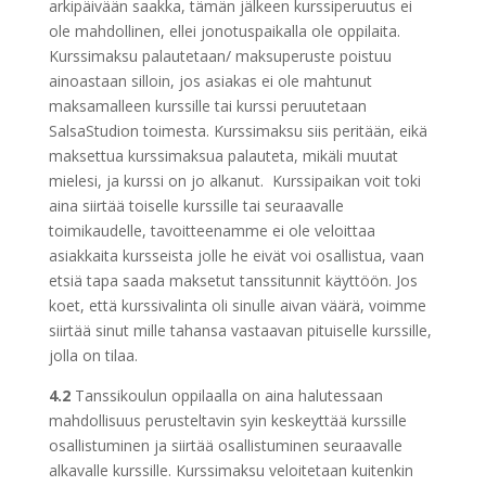
arkipäivään saakka, tämän jälkeen kurssiperuutus ei
ole mahdollinen, ellei jonotuspaikalla ole oppilaita.
Kurssimaksu palautetaan/ maksuperuste poistuu
ainoastaan silloin, jos asiakas ei ole mahtunut
maksamalleen kurssille tai kurssi peruutetaan
SalsaStudion toimesta. Kurssimaksu siis peritään, eikä
maksettua kurssimaksua palauteta, mikäli muutat
mielesi, ja kurssi on jo alkanut. Kurssipaikan voit toki
aina siirtää toiselle kurssille tai seuraavalle
toimikaudelle, tavoitteenamme ei ole veloittaa
asiakkaita kursseista jolle he eivät voi osallistua, vaan
etsiä tapa saada maksetut tanssitunnit käyttöön. Jos
koet, että kurssivalinta oli sinulle aivan väärä, voimme
siirtää sinut mille tahansa vastaavan pituiselle kurssille,
jolla on tilaa.
4.2
Tanssikoulun oppilaalla on aina halutessaan
mahdollisuus perusteltavin syin keskeyttää kurssille
osallistuminen ja siirtää osallistuminen seuraavalle
alkavalle kurssille. Kurssimaksu veloitetaan kuitenkin