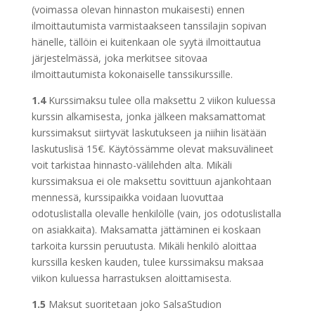
(voimassa olevan hinnaston mukaisesti) ennen
ilmoittautumista varmistaakseen tanssilajin sopivan
hänelle, tällöin ei kuitenkaan ole syytä ilmoittautua
järjestelmässä, joka merkitsee sitovaa
ilmoittautumista kokonaiselle tanssikurssille.
1.4
Kurssimaksu tulee olla maksettu 2 viikon kuluessa
kurssin alkamisesta, jonka jälkeen maksamattomat
kurssimaksut siirtyvät laskutukseen ja niihin lisätään
laskutuslisä 15€. Käytössämme olevat maksuvälineet
voit tarkistaa hinnasto-välilehden alta. Mikäli
kurssimaksua ei ole maksettu sovittuun ajankohtaan
mennessä, kurssipaikka voidaan luovuttaa
odotuslistalla olevalle henkilölle (vain, jos odotuslistalla
on asiakkaita). Maksamatta jättäminen ei koskaan
tarkoita kurssin peruutusta. Mikäli henkilö aloittaa
kurssilla kesken kauden, tulee kurssimaksu maksaa
viikon kuluessa harrastuksen aloittamisesta.
1.5
Maksut suoritetaan joko SalsaStudion