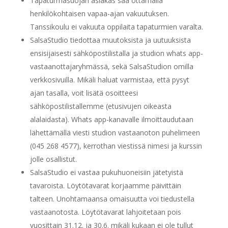
Tapaturmasuojan asiakas saa ottamalla
henkilökohtaisen vapaa-ajan vakuutuksen.
Tanssikoulu ei vakuuta oppilaita tapaturmien varalta.
SalsaStudio tiedottaa muutoksista ja uutuuksista
ensisijaisesti sähköpostilistalla ja studion whats app-
vastaanottajaryhmässä, sekä SalsaStudion omilla
verkkosivuilla. Mikäli haluat varmistaa, että pysyt
ajan tasalla, voit lisätä osoitteesi
sähköpostilistallemme (etusivujen oikeasta
alalaidasta). Whats app-kanavalle ilmoittaudutaan
lähettämällä viesti studion vastaanoton puhelimeen
(045 268 4577), kerrothan viestissä nimesi ja kurssin
jolle osallistut.
SalsaStudio ei vastaa pukuhuoneisiin jätetyistä
tavaroista. Löytötavarat korjaamme päivittäin
talteen. Unohtamaansa omaisuutta voi tiedustella
vastaanotosta. Löytötavarat lahjoitetaan pois
vuosittain 31.12. ja 30.6. mikäli kukaan ei ole tullut