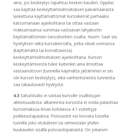
aina, jos keskeytys tapahtuu kesken kauden. Oppilas
saa käyttää keskeyttämisilmoituksen päivämäärästä
laskettuna käyttämättömät kurssikerrat parhaaksi
katsomanaan ajankohtana tai ottaa vastaan
maksamaansa summaa vastaavan lahjakortin
käyttämättömien tanssituntien osalta. Huom. Saat siis
hyvityksen niiltä kurssikerroilta, jotka olivat voimassa
(käyttämättä tai korvattavissa)
keskeyttämisilmoituksen ajankohtana. Kurssin
keskeyttämisestä tulee kuitenkin aina ilmoittaa
vastaanottoon (tunneilla käymättä jättäminen ei siis
ole kurssin keskeytys), eikä vanhentuneista tunneista
saa takautuvasti hyvitystä.
4.3
SalsaStudio ei vastaa kurssille osallistujan
aktiivisuudesta: alkaneesta kurssista ei voida palauttaa
kurssimaksua ilman kohdassa 4.1 esitettyjä
poikkeustapauksia. Poissaolot voi korvata toisella
tunnilla joko etukäteen tai viimeistään yhden
kuukauden sisällä poissaolopäivästä. On jokaisen