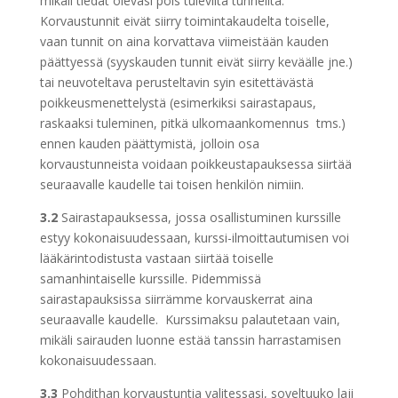
mikäli tiedät olevasi pois tulevilta tunneilta.
Korvaustunnit eivät siirry toimintakaudelta toiselle,
vaan tunnit on aina korvattava viimeistään kauden
päättyessä (syyskauden tunnit eivät siirry keväälle jne.)
tai neuvoteltava perusteltavin syin esitettävästä
poikkeusmenettelystä (esimerkiksi sairastapaus,
raskaaksi tuleminen, pitkä ulkomaankomennus tms.)
ennen kauden päättymistä, jolloin osa
korvaustunneista voidaan poikkeustapauksessa siirtää
seuraavalle kaudelle tai toisen henkilön nimiin.
3.2
Sairastapauksessa, jossa osallistuminen kurssille
estyy kokonaisuudessaan, kurssi-ilmoittautumisen voi
lääkärintodistusta vastaan siirtää toiselle
samanhintaiselle kurssille. Pidemmissä
sairastapauksissa siirrämme korvauskerrat aina
seuraavalle kaudelle. Kurssimaksu palautetaan vain,
mikäli sairauden luonne estää tanssin harrastamisen
kokonaisuudessaan.
3.3
Pohdithan korvaustuntia valitessasi, soveltuuko laji