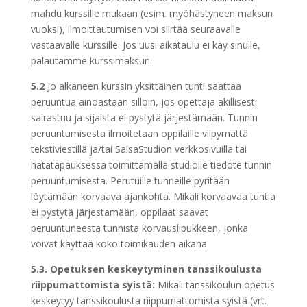
mahdu kurssille mukaan (esim. myöhästyneen maksun
vuoksi), ilmoittautumisen voi siirtää seuraavalle
vastaavalle kurssille. Jos uusi aikataulu ei käy sinulle,
palautamme kurssimaksun.
5.2
Jo alkaneen kurssin yksittäinen tunti saattaa
peruuntua ainoastaan silloin, jos opettaja äkillisesti
sairastuu ja sijaista ei pystytä järjestämään. Tunnin
peruuntumisesta ilmoitetaan oppilaille viipymättä
tekstiviestillä ja/tai SalsaStudion verkkosivuilla tai
hätätapauksessa toimittamalla studiolle tiedote tunnin
peruuntumisesta. Perutuille tunneille pyritään
löytämään korvaava ajankohta. Mikäli korvaavaa tuntia
ei pystytä järjestämään, oppilaat saavat
peruuntuneesta tunnista korvauslipukkeen, jonka
voivat käyttää koko toimikauden aikana.
5.3. Opetuksen keskeytyminen tanssikoulusta
riippumattomista syistä:
Mikäli tanssikoulun opetus
keskeytyy tanssikoulusta riippumattomista syistä (vrt.