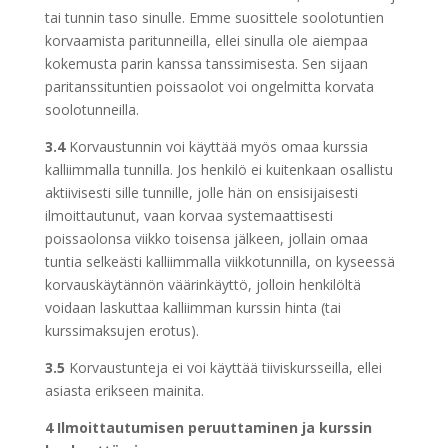
tai tunnin taso sinulle. Emme suosittele soolotuntien
korvaamista paritunneilla, ellei sinulla ole aiempaa
kokemusta parin kanssa tanssimisesta. Sen sijaan
paritanssituntien poissaolot voi ongelmitta korvata
soolotunneilla.
3.4
Korvaustunnin voi käyttää myös omaa kurssia
kalliimmalla tunnilla. Jos henkilö ei kuitenkaan osallistu
aktiivisesti sille tunnille, jolle hän on ensisijaisesti
ilmoittautunut, vaan korvaa systemaattisesti
poissaolonsa viikko toisensa jälkeen, jollain omaa
tuntia selkeästi kalliimmalla viikkotunnilla, on kyseessä
korvauskäytännön väärinkäyttö, jolloin henkilöltä
voidaan laskuttaa kalliimman kurssin hinta (tai
kurssimaksujen erotus).
3.5
Korvaustunteja ei voi käyttää tiiviskursseilla, ellei
asiasta erikseen mainita.
4 Ilmoittautumisen peruuttaminen ja kurssin