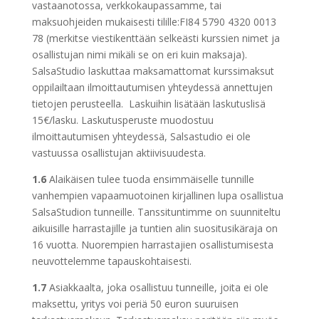
vastaanotossa, verkkokaupassamme, tai
maksuohjeiden mukaisesti tilille:FI84 5790 4320 0013
78 (merkitse viestikenttään selkeästi kurssien nimet ja
osallistujan nimi mikäli se on eri kuin maksaja).
SalsaStudio laskuttaa maksamattomat kurssimaksut
oppilailtaan ilmoittautumisen yhteydessä annettujen
tietojen perusteella. Laskuihin lisätään laskutuslisä
15€/lasku. Laskutusperuste muodostuu
ilmoittautumisen yhteydessä, Salsastudio ei ole
vastuussa osallistujan aktiivisuudesta.
1.6
Alaikäisen tulee tuoda ensimmäiselle tunnille
vanhempien vapaamuotoinen kirjallinen lupa osallistua
SalsaStudion tunneille. Tanssituntimme on suunniteltu
aikuisille harrastajille ja tuntien alin suositusikäraja on
16 vuotta. Nuorempien harrastajien osallistumisesta
neuvottelemme tapauskohtaisesti.
1.7
Asiakkaalta, joka osallistuu tunneille, joita ei ole
maksettu, yritys voi periä 50 euron suuruisen