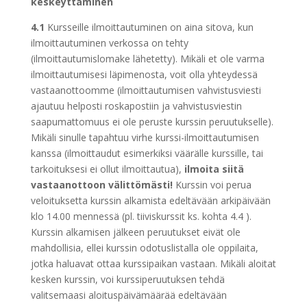
keskeyttäminen
4.1
Kursseille ilmoittautuminen on aina sitova, kun
ilmoittautuminen verkossa on tehty
(ilmoittautumislomake lähetetty). Mikäli et ole varma
ilmoittautumisesi läpimenosta, voit olla yhteydessä
vastaanottoomme (ilmoittautumisen vahvistusviesti
ajautuu helposti roskapostiin ja vahvistusviestin
saapumattomuus ei ole peruste kurssin peruutukselle).
Mikäli sinulle tapahtuu virhe kurssi-ilmoittautumisen
kanssa (ilmoittaudut esimerkiksi väärälle kurssille, tai
tarkoituksesi ei ollut ilmoittautua),
ilmoita siitä
vastaanottoon välittömästi!
Kurssin voi perua
veloituksetta kurssin alkamista edeltävään arkipäivään
klo 14.00 mennessä (pl. tiiviskurssit ks. kohta 4.4 ).
Kurssin alkamisen jälkeen peruutukset eivät ole
mahdollisia, ellei kurssin odotuslistalla ole oppilaita,
jotka haluavat ottaa kurssipaikan vastaan. Mikäli aloitat
kesken kurssin, voi kurssiperuutuksen tehdä
valitsemaasi aloituspäivämäärää edeltävään