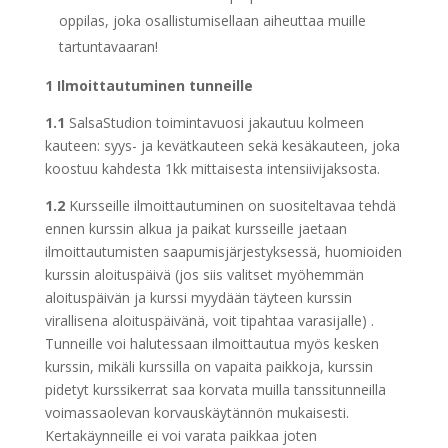
oppilas, joka osallistumisellaan aiheuttaa muille
tartuntavaaran!
1 Ilmoittautuminen tunneille
1.1
SalsaStudion toimintavuosi jakautuu kolmeen
kauteen: syys- ja kevätkauteen sekä kesäkauteen, joka
koostuu kahdesta 1kk mittaisesta intensiivijaksosta.
1.2
Kursseille ilmoittautuminen on suositeltavaa tehdä
ennen kurssin alkua ja paikat kursseille jaetaan
ilmoittautumisten saapumisjärjestyksessä, huomioiden
kurssin aloituspäivä (jos siis valitset myöhemmän
aloituspäivän ja kurssi myydään täyteen kurssin
virallisena aloituspäivänä, voit tipahtaa varasijalle) .
Tunneille voi halutessaan ilmoittautua myös kesken
kurssin, mikäli kurssilla on vapaita paikkoja, kurssin
pidetyt kurssikerrat saa korvata muilla tanssitunneilla
voimassaolevan korvauskäytännön mukaisesti.
Kertakäynneille ei voi varata paikkaa joten