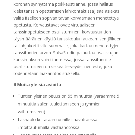
koronan synnyttämä poikkeustilanne, jossa hallitus
kielsi tanssin opettamisen lähikontaktissa) saa asiakas
valita itselleen sopivan tavan korvaamaan menetettyä
opetusta. Korvaustavat ovat: virtuaaliseen
tanssinopetukseen osallistuminen, korvaustuntien
täysmääräinen käyttö tanssikoulun aukeamisen jälkeen
tai lahjakortti sille summalle, joka kattaa menetettyjen
tanssituntien arvon. SalsaStudio palauttaa osallistujan
kurssimaksun vain tilanteessa, jossa tanssitunnille
osallistumiseen on selkeä terveydellinen este, joka
todennetaan lääkärintodistuksella.
6 Muita yleisiä asioita
Tuntien yleinen pituus on 55 minuuttia (varaamme 5
minuuttia salien tuulettamiseen ja ryhmien
vaihtumiseen).
Läsnäolo kuitataan tunnille saavuttaessa
ilmoittautumalla vastaanotossa.