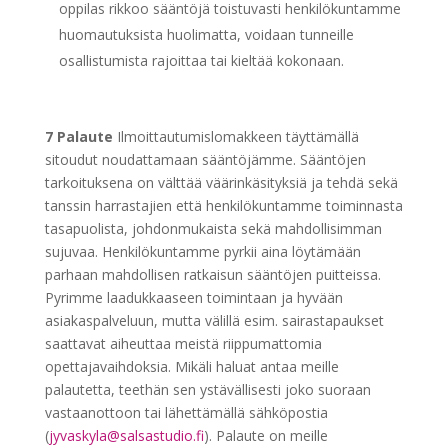
oppilas rikkoo sääntöjä toistuvasti henkilökuntamme
huomautuksista huolimatta, voidaan tunneille
osallistumista rajoittaa tai kieltää kokonaan.
7 Palaute
Ilmoittautumislomakkeen täyttämällä
sitoudut noudattamaan sääntöjämme. Sääntöjen
tarkoituksena on välttää väärinkäsityksiä ja tehdä sekä
tanssin harrastajien että henkilökuntamme toiminnasta
tasapuolista, johdonmukaista sekä mahdollisimman
sujuvaa. Henkilökuntamme pyrkii aina löytämään
parhaan mahdollisen ratkaisun sääntöjen puitteissa.
Pyrimme laadukkaaseen toimintaan ja hyvään
asiakaspalveluun, mutta välillä esim. sairastapaukset
saattavat aiheuttaa meistä riippumattomia
opettajavaihdoksia. Mikäli haluat antaa meille
palautetta, teethän sen ystävällisesti joko suoraan
vastaanottoon tai lähettämällä sähköpostia
(
jyvaskyla@salsastudio.fi
). Palaute on meille