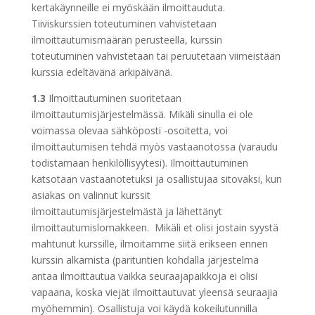
kertakäynneille ei myöskään ilmoittauduta.
Tiiviskurssien toteutuminen vahvistetaan
ilmoittautumismäärän perusteella, kurssin
toteutuminen vahvistetaan tai peruutetaan viimeistään
kurssia edeltävänä arkipäivänä.
1.3
Ilmoittautuminen suoritetaan
ilmoittautumisjärjestelmässä. Mikäli sinulla ei ole
voimassa olevaa sähköposti -osoitetta, voi
ilmoittautumisen tehdä myös vastaanotossa (varaudu
todistamaan henkilöllisyytesi). Ilmoittautuminen
katsotaan vastaanotetuksi ja osallistujaa sitovaksi, kun
asiakas on valinnut kurssit
ilmoittautumisjärjestelmästä ja lähettänyt
ilmoittautumislomakkeen. Mikäli et olisi jostain syystä
mahtunut kurssille, ilmoitamme siitä erikseen ennen
kurssin alkamista (parituntien kohdalla järjestelmä
antaa ilmoittautua vaikka seuraajapaikkoja ei olisi
vapaana, koska viejät ilmoittautuvat yleensä seuraajia
myöhemmin). Osallistuja voi käydä kokeilutunnilla