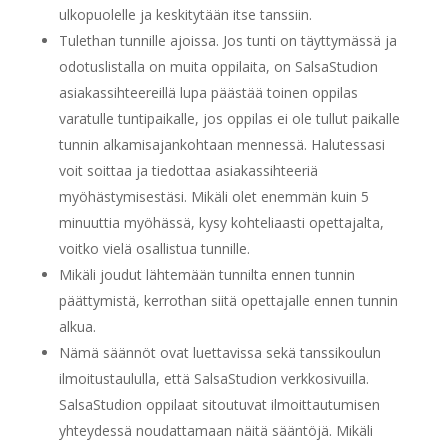
ulkopuolelle ja keskitytään itse tanssiin.
Tulethan tunnille ajoissa. Jos tunti on täyttymässä ja
odotuslistalla on muita oppilaita, on SalsaStudion
asiakassihteereillä lupa päästää toinen oppilas
varatulle tuntipaikalle, jos oppilas ei ole tullut paikalle
tunnin alkamisajankohtaan mennessä. Halutessasi
voit soittaa ja tiedottaa asiakassihteeriä
myöhästymisestäsi. Mikäli olet enemmän kuin 5
minuuttia myöhässä, kysy kohteliaasti opettajalta,
voitko vielä osallistua tunnille.
Mikäli joudut lähtemään tunnilta ennen tunnin
päättymistä, kerrothan siitä opettajalle ennen tunnin
alkua.
Nämä säännöt ovat luettavissa sekä tanssikoulun
ilmoitustaululla, että SalsaStudion verkkosivuilla.
SalsaStudion oppilaat sitoutuvat ilmoittautumisen
yhteydessä noudattamaan näitä sääntöjä. Mikäli