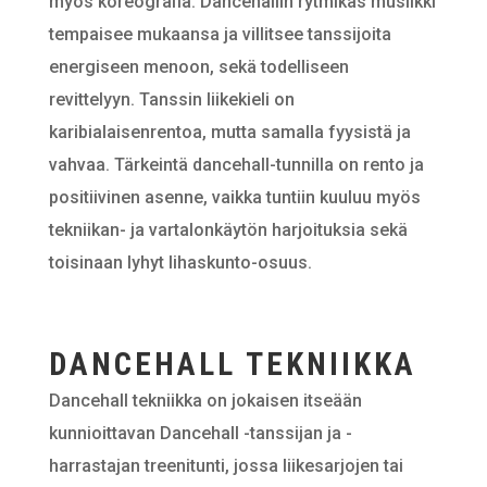
myös koreografia. Dancehallin rytmikäs musiikki
tempaisee mukaansa ja villitsee tanssijoita
energiseen menoon, sekä todelliseen
revittelyyn. Tanssin liikekieli on
karibialaisenrentoa, mutta samalla fyysistä ja
vahvaa. Tärkeintä dancehall-tunnilla on rento ja
positiivinen asenne, vaikka tuntiin kuuluu myös
tekniikan- ja vartalonkäytön harjoituksia sekä
toisinaan lyhyt lihaskunto-osuus.
DANCEHALL TEKNIIKKA
Dancehall tekniikka on jokaisen itseään
kunnioittavan Dancehall -tanssijan ja -
harrastajan treenitunti, jossa liikesarjojen tai