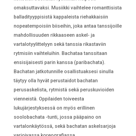
omaksuttavaksi. Musiikki vaihtelee romanttisista
balladityyppisistä kappaleista riehakkaisiin
nopeatempoisiin biiseihin, joka antaa tanssijoille
mahdollisuuden rikkaaseen askel- ja
vartalotyylittelyyn sekä tanssia rikastaviin
rytmisiin vaihteluihin. Bachataa tanssitaan
ensisijaisesti parin kanssa (paribachata).
Bachatan jatkotunnille osallistuaksesi sinulla
täytyy olla hyvät perustaidot bachatan
perusaskelista, rytmistä sekä peruskuvioiden
vienneistä. Oppilaiden toiveesta
lukujärjestyksessä on myös erillinen
soolobachata -tunti, jossa pääpaino on
vartalonkäytössä, sekä bachatan askelsarjoja
varioivassa koreografiassa.