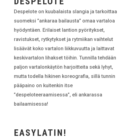
DESPELOTE
Despelote on kuubalaista slangia ja tarkoittaa
suomeksi ”ankaraa bailausta” omaa vartaloa
hyödyntäen. Erilaiset lantion pyöritykset,
ravistukset, rytkytykset ja rytmiikan vaihtelut
lisäävät koko vartalon liikkuvuutta ja laittavat
keskivartalon lihakset töihin. Tunnilla tehdään
paljon vartalonkäytön harjoitteita sekä lyhyt,
mutta todella hikinen koreografia, sillä tunnin
pääpaino on kuitenkin itse
”despeloteeraamisessa”, eli ankarassa
bailaamisessa!
EASYLATIN!