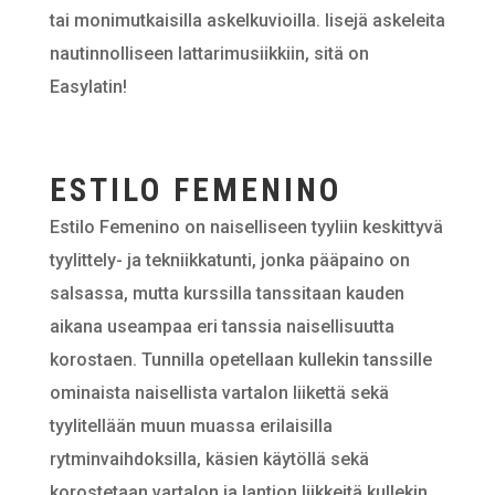
tai monimutkaisilla askelkuvioilla. Iisejä askeleita
nautinnolliseen lattarimusiikkiin, sitä on
Easylatin!
ESTILO FEMENINO
Estilo Femenino on naiselliseen tyyliin keskittyvä
tyylittely- ja tekniikkatunti, jonka pääpaino on
salsassa, mutta kurssilla tanssitaan kauden
aikana useampaa eri tanssia naisellisuutta
korostaen. Tunnilla opetellaan kullekin tanssille
ominaista naisellista vartalon liikettä sekä
tyylitellään muun muassa erilaisilla
rytminvaihdoksilla, käsien käytöllä sekä
korostetaan vartalon ja lantion liikkeitä kullekin