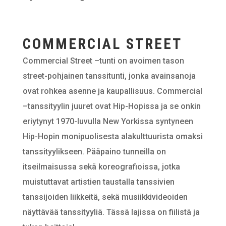
COMMERCIAL STREET
Commercial Street –tunti on avoimen tason
street-pohjainen tanssitunti, jonka avainsanoja
ovat rohkea asenne ja kaupallisuus. Commercial
–tanssityylin juuret ovat Hip-Hopissa ja se onkin
eriytynyt 1970-luvulla New Yorkissa syntyneen
Hip-Hopin monipuolisesta alakulttuurista omaksi
tanssityylikseen. Pääpaino tunneilla on
itseilmaisussa sekä koreografioissa, jotka
muistuttavat artistien taustalla tanssivien
tanssijoiden liikkeitä, sekä musiikkivideoiden
näyttävää tanssityyliä. Tässä lajissa on fiilistä ja