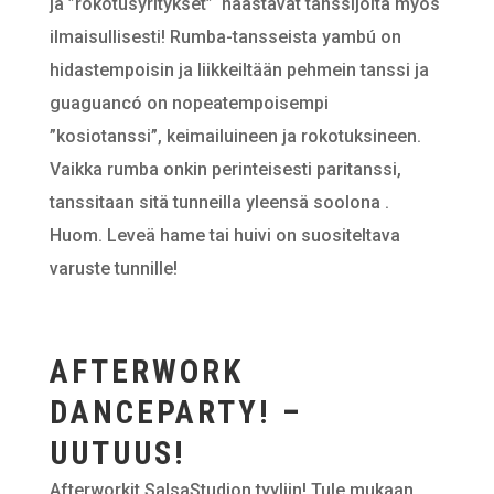
ja ”rokotusyritykset” haastavat tanssijoita myös
ilmaisullisesti! Rumba-tansseista yambú on
hidastempoisin ja liikkeiltään pehmein tanssi ja
guaguancó on nopeatempoisempi
”kosiotanssi”, keimailuineen ja rokotuksineen.
Vaikka rumba onkin perinteisesti paritanssi,
tanssitaan sitä tunneilla yleensä soolona .
Huom. Leveä hame tai huivi on suositeltava
varuste tunnille!
AFTERWORK
DANCEPARTY! –
UUTUUS!
Afterworkit SalsaStudion tyyliin! Tule mukaan