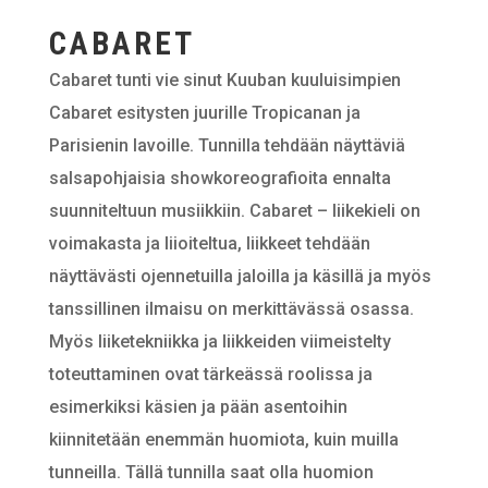
CABARET
Cabaret tunti vie sinut Kuuban kuuluisimpien
Cabaret esitysten juurille Tropicanan ja
Parisienin lavoille. Tunnilla tehdään näyttäviä
salsapohjaisia showkoreografioita ennalta
suunniteltuun musiikkiin. Cabaret – liikekieli on
voimakasta ja liioiteltua, liikkeet tehdään
näyttävästi ojennetuilla jaloilla ja käsillä ja myös
tanssillinen ilmaisu on merkittävässä osassa.
Myös liiketekniikka ja liikkeiden viimeistelty
toteuttaminen ovat tärkeässä roolissa ja
esimerkiksi käsien ja pään asentoihin
kiinnitetään enemmän huomiota, kuin muilla
tunneilla. Tällä tunnilla saat olla huomion