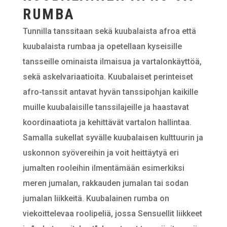
RUMBA
Tunnilla tanssitaan sekä kuubalaista afroa että
kuubalaista rumbaa ja opetellaan kyseisille
tansseille ominaista ilmaisua ja vartalonkäyttöä,
sekä askelvariaatioita. Kuubalaiset perinteiset
afro-tanssit antavat hyvän tanssipohjan kaikille
muille kuubalaisille tanssilajeille ja haastavat
koordinaatiota ja kehittävät vartalon hallintaa.
Samalla sukellat syvälle kuubalaisen kulttuurin ja
uskonnon syövereihin ja voit heittäytyä eri
jumalten rooleihin ilmentämään esimerkiksi
meren jumalan, rakkauden jumalan tai sodan
jumalan liikkeitä. Kuubalainen rumba on
viekoittelevaa roolipeliä, jossa Sensuellit liikkeet