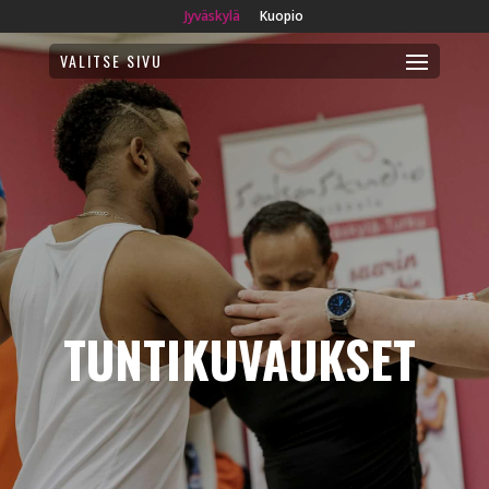
Jyväskylä
Kuopio
VALITSE SIVU
TUNTIKUVAUKSET