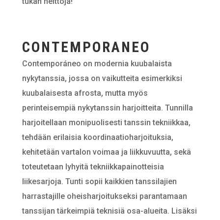
tukan heittoja!
CONTEMPORANEO
Contemporáneo on modernia kuubalaista
nykytanssia, jossa on vaikutteita esimerkiksi
kuubalaisesta afrosta, mutta myös
perinteisempiä nykytanssin harjoitteita. Tunnilla
harjoitellaan monipuolisesti tanssin tekniikkaa,
tehdään erilaisia koordinaatioharjoituksia,
kehitetään vartalon voimaa ja liikkuvuutta, sekä
toteutetaan lyhyitä tekniikkapainotteisia
liikesarjoja. Tunti sopii kaikkien tanssilajien
harrastajille oheisharjoitukseksi parantamaan
tanssijan tärkeimpiä teknisiä osa-alueita. Lisäksi