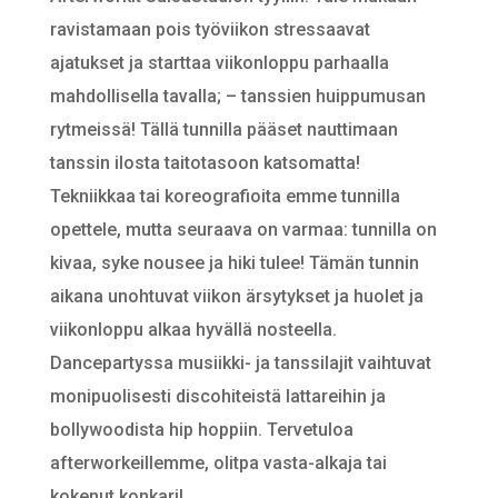
ravistamaan pois työviikon stressaavat
ajatukset ja starttaa viikonloppu parhaalla
mahdollisella tavalla; – tanssien huippumusan
rytmeissä! Tällä tunnilla pääset nauttimaan
tanssin ilosta taitotasoon katsomatta!
Tekniikkaa tai koreografioita emme tunnilla
opettele, mutta seuraava on varmaa: tunnilla on
kivaa, syke nousee ja hiki tulee! Tämän tunnin
aikana unohtuvat viikon ärsytykset ja huolet ja
viikonloppu alkaa hyvällä nosteella.
Dancepartyssa musiikki- ja tanssilajit vaihtuvat
monipuolisesti discohiteistä lattareihin ja
bollywoodista hip hoppiin. Tervetuloa
afterworkeillemme, olitpa vasta-alkaja tai
kokenut konkari!