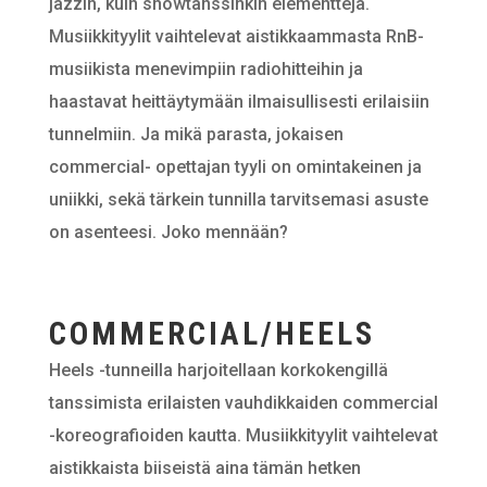
jazzin, kuin showtanssinkin elementtejä.
Musiikkityylit vaihtelevat aistikkaammasta RnB-
musiikista menevimpiin radiohitteihin ja
haastavat heittäytymään ilmaisullisesti erilaisiin
tunnelmiin. Ja mikä parasta, jokaisen
commercial- opettajan tyyli on omintakeinen ja
uniikki, sekä tärkein tunnilla tarvitsemasi asuste
on asenteesi. Joko mennään?
COMMERCIAL/HEELS
Heels -tunneilla harjoitellaan korkokengillä
tanssimista erilaisten vauhdikkaiden commercial
-koreografioiden kautta. Musiikkityylit vaihtelevat
aistikkaista biiseistä aina tämän hetken