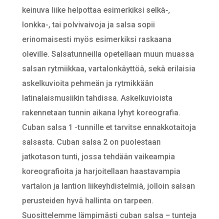
keinuva liike helpottaa esimerkiksi selkä-,
lonkka-, tai polvivaivoja ja salsa sopii
erinomaisesti myös esimerkiksi raskaana
oleville. Salsatunneilla opetellaan muun muassa
salsan rytmiikkaa, vartalonkäyttöä, sekä erilaisia
askelkuvioita pehmeän ja rytmikkään
latinalaismusiikin tahdissa. Askelkuvioista
rakennetaan tunnin aikana lyhyt koreografia.
Cuban salsa 1 -tunnille et tarvitse ennakkotaitoja
salsasta. Cuban salsa 2 on puolestaan
jatkotason tunti, jossa tehdään vaikeampia
koreografioita ja harjoitellaan haastavampia
vartalon ja lantion liikeyhdistelmiä, jolloin salsan
perusteiden hyvä hallinta on tarpeen.
Suosittelemme lämpimästi cuban salsa – tunteja