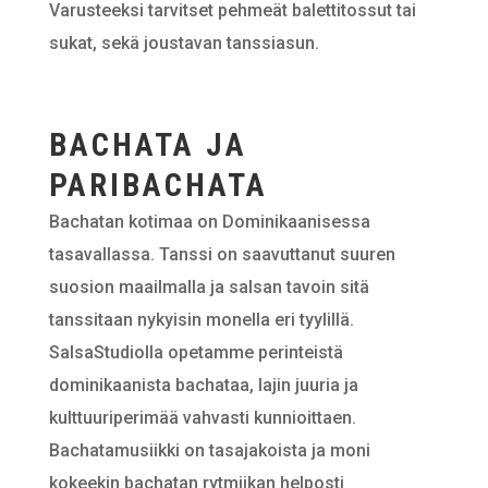
Varusteeksi tarvitset pehmeät balettitossut tai
sukat, sekä joustavan tanssiasun.
BACHATA JA
PARIBACHATA
Bachatan kotimaa on Dominikaanisessa
tasavallassa. Tanssi on saavuttanut suuren
suosion maailmalla ja salsan tavoin sitä
tanssitaan nykyisin monella eri tyylillä.
SalsaStudiolla opetamme perinteistä
dominikaanista bachataa, lajin juuria ja
kulttuuriperimää vahvasti kunnioittaen.
Bachatamusiikki on tasajakoista ja moni
kokeekin bachatan rytmiikan helposti