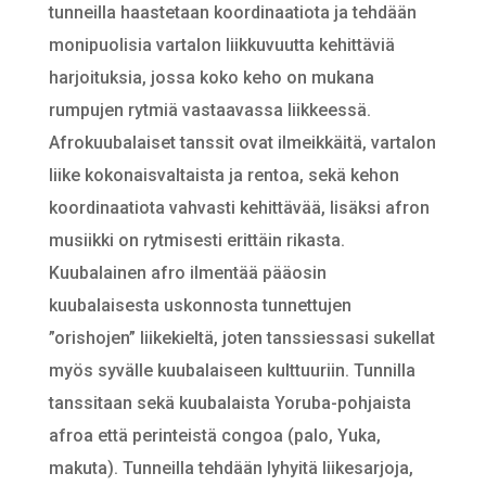
tunneilla haastetaan koordinaatiota ja tehdään
monipuolisia vartalon liikkuvuutta kehittäviä
harjoituksia, jossa koko keho on mukana
rumpujen rytmiä vastaavassa liikkeessä.
Afrokuubalaiset tanssit ovat ilmeikkäitä, vartalon
liike kokonaisvaltaista ja rentoa, sekä kehon
koordinaatiota vahvasti kehittävää, lisäksi afron
musiikki on rytmisesti erittäin rikasta.
Kuubalainen afro ilmentää pääosin
kuubalaisesta uskonnosta tunnettujen
”orishojen” liikekieltä, joten tanssiessasi sukellat
myös syvälle kuubalaiseen kulttuuriin. Tunnilla
tanssitaan sekä kuubalaista Yoruba-pohjaista
afroa että perinteistä congoa (palo, Yuka,
makuta). Tunneilla tehdään lyhyitä liikesarjoja,