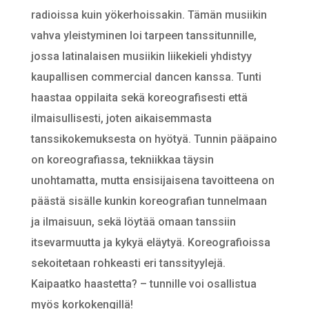
radioissa kuin yökerhoissakin. Tämän musiikin
vahva yleistyminen loi tarpeen tanssitunnille,
jossa latinalaisen musiikin liikekieli yhdistyy
kaupallisen commercial dancen kanssa. Tunti
haastaa oppilaita sekä koreografisesti että
ilmaisullisesti, joten aikaisemmasta
tanssikokemuksesta on hyötyä. Tunnin pääpaino
on koreografiassa, tekniikkaa täysin
unohtamatta, mutta ensisijaisena tavoitteena on
päästä sisälle kunkin koreografian tunnelmaan
ja ilmaisuun, sekä löytää omaan tanssiin
itsevarmuutta ja kykyä eläytyä. Koreografioissa
sekoitetaan rohkeasti eri tanssityylejä.
Kaipaatko haastetta? – tunnille voi osallistua
myös korkokengillä!