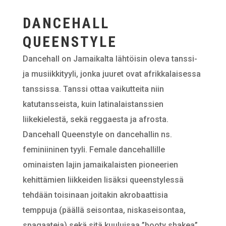
DANCEHALL
QUEENSTYLE
Dancehall on Jamaikalta lähtöisin oleva tanssi-
ja musiikkityyli, jonka juuret ovat afrikkalaisessa
tanssissa. Tanssi ottaa vaikutteita niin
katutansseista, kuin latinalaistanssien
liikekielestä, sekä reggaesta ja afrosta.
Dancehall Queenstyle on dancehallin ns.
feminiininen tyyli. Female dancehallille
ominaisten lajin jamaikalaisten pioneerien
kehittämien liikkeiden lisäksi queenstylessä
tehdään toisinaan joitakin akrobaattisia
temppuja (päällä seisontaa, niskaseisontaa,
spagaateja) sekä sitä kuuluisaa ”booty shakea”.