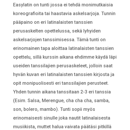
Easylatin on tunti jossa ei tehdä monimutkaisia
koreografioita tai haastavia askelsarjoja. Tunnin
pääpaino on eri latinalaisten tanssien
perusaskelten opettelussa, sekä lyhyiden
askelsarjojen tanssimisessa. Tämä tunti on
erinomainen tapa aloittaa latinalaisten tanssien
opettelu, sillä kurssin aikana ehdimme käydä läpi
useiden tanssilajien perusaskeleet, jolloin saat
hyvän kuvan eri latinalaisten tanssien kirjosta ja
opit monipuolisesti eri tanssilajien perusteet.
Yhden tunnin aikana tanssitaan 2-3 eri tanssia
(Esim. Salsa, Merengue, cha cha cha, samba,
son, bolero, mambo). Tunti sopii myös
erinomaisesti sinulle joka nautit latinalaisesta
musiikista, muttet halua vaivata päätäsi pitkillä