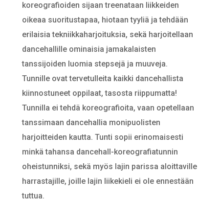
koreografioiden sijaan treenataan liikkeiden
oikeaa suoritustapaa, hiotaan tyyliä ja tehdään
erilaisia tekniikkaharjoituksia, sekä harjoitellaan
dancehallille ominaisia jamakalaisten
tanssijoiden luomia stepsejä ja muuveja.
Tunnille ovat tervetulleita kaikki dancehallista
kiinnostuneet oppilaat, tasosta riippumatta!
Tunnilla ei tehdä koreografioita, vaan opetellaan
tanssimaan dancehallia monipuolisten
harjoitteiden kautta. Tunti sopii erinomaisesti
minkä tahansa dancehall-koreografiatunnin
oheistunniksi, sekä myös lajin parissa aloittaville
harrastajille, joille lajin liikekieli ei ole ennestään
tuttua.