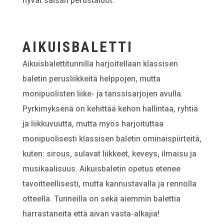
hyvät salsan perustaidot.
AIKUISBALETTI
Aikuisbalettitunnilla harjoitellaan klassisen
baletin perusliikkeitä helppojen, mutta
monipuolisten liike- ja tanssisarjojen avulla.
Pyrkimyksenä on kehittää kehon hallintaa, ryhtiä
ja liikkuvuutta, mutta myös harjoituttaa
monipuolisesti klassisen baletin ominaispiirteitä,
kuten: sirous, sulavat liikkeet, keveys, ilmaisu ja
musikaalisuus. Aikuisbaletin opetus etenee
tavoitteellisesti, mutta kannustavalla ja rennolla
otteella. Tunneilla on sekä aiemmin balettia
harrastaneita että aivan vasta-alkajia!