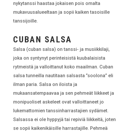
nykytanssi haastaa jokaisen pois omalta
mukavuusalueeltaan ja sopii kaiken tasoisille
tanssijoille.
CUBAN SALSA
Salsa (cuban salsa) on tanssi- ja musiikkilaji,
joka on syntynyt perinteisistä kuubalaisista
rytmeistä ja valloittanut koko maailman. Cuban
salsa tunneilla nautitaan salsasta ”soolona” eli
ilman paria. Salsa on iloista ja
mukaansatempaavaa ja sen pehmeät liikkeet ja
monipuoliset askeleet ovat valloittaneet jo
lukemattomien tanssinharrastajien sydämet.
Salsassa ei ole hyppyjä tai repiviä liikkeitä, joten
se sopii kaikenikäisille harrastajille. Pehmeä