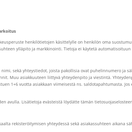
arkoitus
eusperuste henkilötietojen käsittelylle on henkilön oma suostumus j
suhteen ylläpito ja markkinointi. Tietoja ei käytetä automatisoituun 
n nimi, sekä yhteystiedot, joista pakollisia ovat puhelinnumero ja sä
nnit. Muu asiakkuuteen liittyvä yhteydenpito ja viestintä. Yhteydenp
ustuen 1+6 vuotta asiakkaan viimeisestä ns.
saldotapahtumasta. Jos e
n avulla. Lisätietoja evästeistä löydätte tämän tietosuojaselostee
kkaalta rekisteröitymisen yhteydessä sekä
asiakassuhteen aikana säh