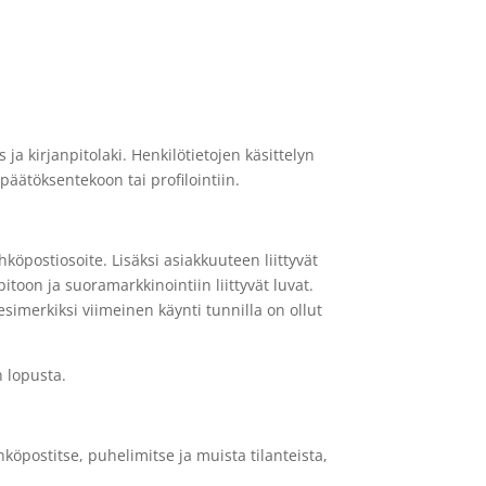
a kirjanpitolaki. Henkilötietojen käsittelyn
päätöksentekoon tai profilointiin.
hköpostiosoite. Lisäksi asiakkuuteen liittyvät
itoon ja suoramarkkinointiin liittyvät luvat.
simerkiksi viimeinen käynti tunnilla on ollut
n lopusta.
köpostitse, puhelimitse ja muista tilanteista,