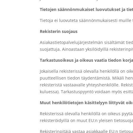
Tietojen säännönmukaiset luovutukset ja tiet
Tietoja ei luovuteta säännönmukaisesti muille ta
Rekisterin suojaus
Asiakastietopalvelujärjestelmän sisältämät ti
suojattuja.
Ainoastaan yksilöidyillä rekisterinpi
Tarkastusoikeus ja oikeus vaatia tiedon korj
Jokaisella rekisterissä olevalla henkilöllä on oi
puutteellisen tiedon täydentämistä. Mikäli
hen
rekisteristä vastaavalle yhteyshenkilölle.
Rekist
kuluessa). Tarkastuspyyntö voidaan myös esitt
Muut henkilötietojen käsittelyyn liittyvät oi
Rekisterissä olevalla henkilöllä on oikeus pyy
rekisteröidyillä on muut EU:n yleisen
tietosuoj
Rekisterinpitäjä vastaa asiakkaalle EU:n tieto