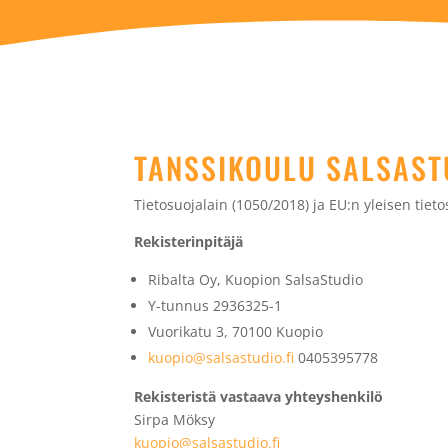
TANSSIKOULU SALSAST
Tietosuojalain (1050/2018) ja EU:n yleisen tiet
Rekisterinpitäjä
Ribalta Oy, Kuopion SalsaStudio
Y-tunnus 2936325-1
Vuorikatu 3, 70100 Kuopio
kuopio@salsastudio.fi
0405395778
Rekisteristä vastaava yhteyshenkilö
Sirpa Möksy
kuopio@salsastudio.fi