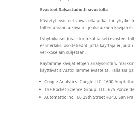
Evästeet Salsastudio.fi sivustolla
Käytetyt evästeet voivat olla pitkä- tai lyhytkes
tallentamaan aikavälin, jonka aikana kävijää ei 
Lyhytaikaiset (ns. istuntokohtaiset) evästeet tal
esimerkiksi osoitetiedot, jotta käyttäjä ei jou
verkkoselain suljetaan.
Käytämme kävijätietojen analysointiin, markki
käyttävät sivustoillamme evästeitä. Tällaisia pa
Google Analytics: Google LLC, 1600 Amphith
The Rocket Science Group, LLC, 675 Ponce de
Automattic Inc., 60 29th Street #343, San Fr