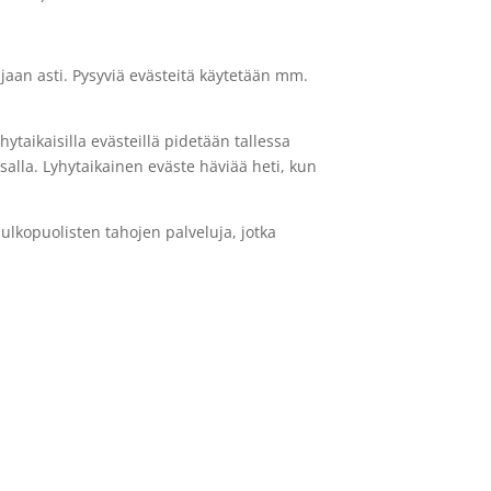
rajaan asti. Pysyviä evästeitä käytetään mm.
yhytaikaisilla evästeillä pidetään tallessa
salla. Lyhytaikainen eväste häviää heti, kun
lkopuolisten tahojen palveluja, jotka