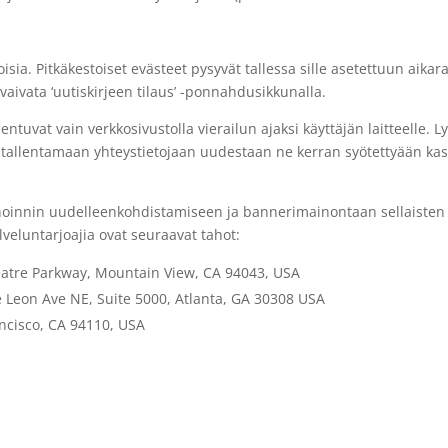
toisia. Pitkäkestoiset evästeet pysyvät tallessa sille asetettuun aika
vaivata ‘uutiskirjeen tilaus’ -ponnahdusikkunalla.
lentuvat vain verkkosivustolla vierailun ajaksi käyttäjän laitteelle. L
du tallentamaan yhteystietojaan uudestaan ne kerran syötettyään kas
noinnin uudelleenkohdistamiseen ja bannerimainontaan sellaisten u
lveluntarjoajia ovat seuraavat tahot:
eatre Parkway, Mountain View, CA 94043, USA
 Leon Ave NE, Suite 5000, Atlanta, GA 30308 USA
ancisco, CA 94110, USA