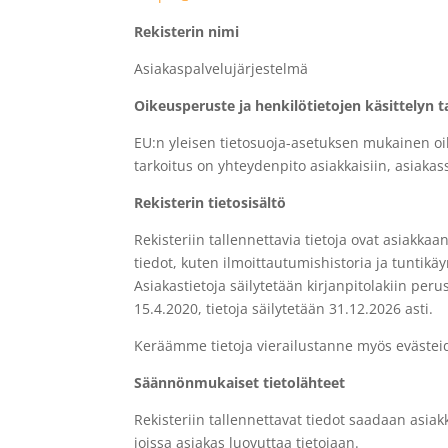
Rekisterin nimi
Asiakaspalvelujärjestelmä
Oikeusperuste ja henkilötietojen käsittelyn t
EU:n yleisen tietosuoja-asetuksen mukainen oik
tarkoitus on yhteydenpito asiakkaisiin, asiakas
Rekisterin tietosisältö
Rekisteriin tallennettavia tietoja ovat asiakkaa
tiedot, kuten ilmoittautumishistoria ja tuntikäy
Asiakastietoja säilytetään kirjanpitolakiin per
15.4.2020, tietoja säilytetään
31.12.2026 asti.
Keräämme tietoja vierailustanne myös evästeide
Säännönmukaiset tietolähteet
Rekisteriin tallennettavat tiedot saadaan asia
joissa asiakas luovuttaa
tietojaan.