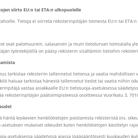
ojen siirto EU:n tai ETA:n
ulkopuolelle
hoille. Tietoja ei siirretä rekisterinpitäjän toimesta
EU:n tai ETA:n
edot ovat palomuurein, salasanoin ja muin
tietoturvan toimialalla yl
täjän työntekijöillä on pääsy rekisterin sisältämiin tietoihin
rekiste
aamista
keus tarkistaa rekisteriin tallennetut tietonsa ja
vaatia mahdollisen v
kilö haluaa tarkistaa hänestä tallennetut tiedot tai vaatia niihin oi
erinpitäjä vastaa asiakkaalle EU:n tietosuoja-asetuksessa säädetys
ää rekisterinpitäjän päätoimipisteessä
osoitteessa Vuorikatu 3, 701
keudet
tää häntä koskevien henkilötietojen poistamista
rekisteristä (ns. oik
a-asetuksen mukaiset oikeudet kuten henkilötietojen käsittelyn rajo
suoja-asetuksessa säädetyssä ajassa (pääsääntöisesti
kuukauden kul