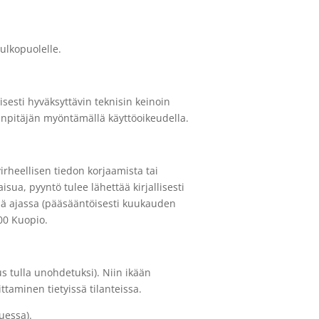
 ulkopuolelle.
eisesti hyväksyttävin teknisin keinoin
rinpitäjän myöntämällä käyttöoikeudella.
irheellisen tiedon korjaamista tai
kaisua, pyyntö tulee lähettää
kirjallisesti
sä ajassa (pääsääntöisesti
kuukauden
00 Kuopio.
eus tulla unohdetuksi). Niin ikään
ittaminen tietyissä
tilanteissa.
uessa).