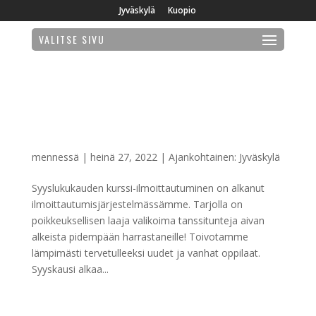
Jyväskylä
Kuopio
VALITSE SIVU
Syyskauden viikkotuntien
ilmoittautuminen on alkanut!
mennessä
|
heinä 27, 2022
|
Ajankohtainen: Jyväskylä
Syyslukukauden kurssi-ilmoittautuminen on alkanut
ilmoittautumisjärjestelmässämme. Tarjolla on
poikkeuksellisen laaja valikoima tanssitunteja aivan
alkeista pidempään harrastaneille! Toivotamme
lämpimästi tervetulleeksi uudet ja vanhat oppilaat.
Syyskausi alkaa...
Elokuun tiivisjakson tunnit!