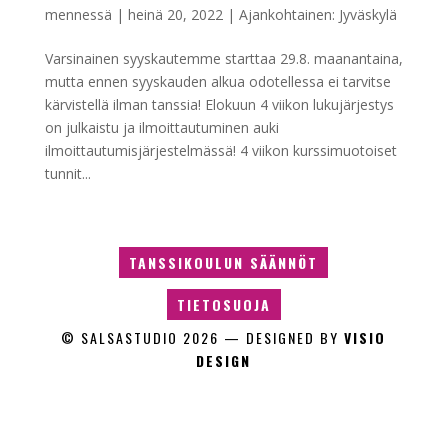
mennessä
|
heinä 20, 2022
|
Ajankohtainen: Jyväskylä
Varsinainen syyskautemme starttaa 29.8. maanantaina,
mutta ennen syyskauden alkua odotellessa ei tarvitse
kärvistellä ilman tanssia! Elokuun 4 viikon lukujärjestys
on julkaistu ja ilmoittautuminen auki
ilmoittautumisjärjestelmässä! 4 viikon kurssimuotoiset
tunnit...
TANSSIKOULUN SÄÄNNÖT
TIETOSUOJA
© SALSASTUDIO
2026
— DESIGNED BY
VISIO
DESIGN