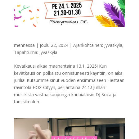
Kevätkauden aloitusbileet 24.1.2025!
mennessä
|
joulu 22, 2024
|
Ajankohtainen: Jyväskylä
,
Tapahtuma: Jyväskylä
Kevätkausi alkaa maanantaina 13.1. 2025! Kun
kevätkausi on polkaistu onnistuneesti käyntiin, on aika
juhlia! Kutsumme sinut vuoden ensimmäiseen Fiestaan
ravintola HOX-Cityyn, perjantaina 24.1.! Juhlan
musiikista vastaa kaupungin karibialaisin DJ Soca ja
tanssikoulun...