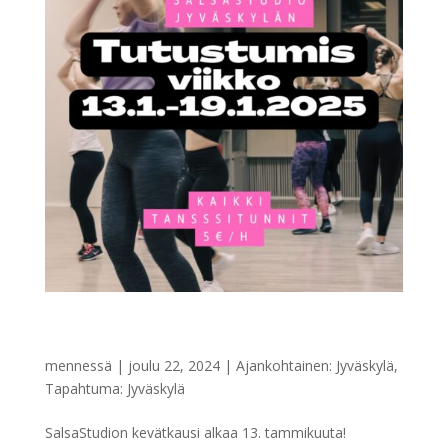
Kevätkausi alkaa tutustumisviikolla
13.1.2025!
mennessä
|
joulu 22, 2024
|
Ajankohtainen: Jyväskylä
,
Tapahtuma: Jyväskylä
SalsaStudion kevätkausi alkaa 13. tammikuuta!