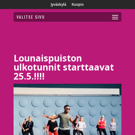
Jyväskylä
Kuopio
VALITSE SIVU
Lounaispuiston
ulkotunnit starttaavat
25.5.!!!!