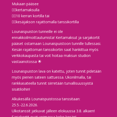
Mukaan pääsee
👉🏼kertamaksulla
👉🏼10 kerran kortilla tai
👉🏼kesäjakson rajattomalla tanssikortilla
Lounaispuiston tunneille ei ole
ennakkoilmoittautumista! Kertamaksut ja sarjakortit
pääset ostamaan Lounaispuistoon tunnille tullessasi.
Kesän rajattoman tanssikortin saat hankittua myös
verkkokaupasta tai voit hoitaa maksun studion
vastaanotossa 🌟
Lounaispuiston lava on katettu, joten tunnit pidetään
myös pienen sateen sattuessa. Ukonilmalla, tai
rankkasateella tunnit siirretään turvallisuussyistä
sisätiloihin!
Alkukesällä Lounaispuistossa tanssitaan:
25.5.-22.6.2026.
Ulkotanssit jatkuvat jälleen elokuussa 3.8. alkaen!
Sarjakortit ovat voimassa koko kesän!