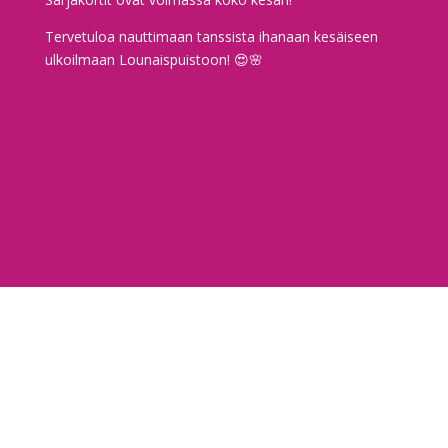
Tervetuloa nauttimaan tanssista ihanaan kesäiseen
ulkoilmaan Lounaispuistoon! 😍🌸
TANSSIKOULUN SÄÄNNÖT
TIETOSUOJA
© SALSASTUDIO
2026
— DESIGNED BY
VISIO