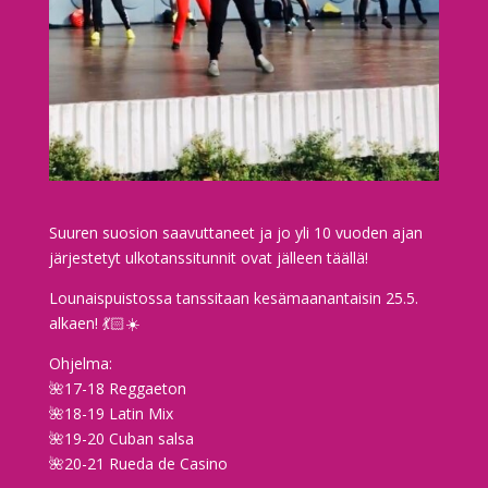
Suuren suosion saavuttaneet ja jo yli 10 vuoden ajan
järjestetyt ulkotanssitunnit ovat jälleen täällä!
Lounaispuistossa tanssitaan kesämaanantaisin 25.5.
alkaen! 💃🏻☀️
Ohjelma:
🌺17-18 Reggaeton
🌺18-19 Latin Mix
🌺19-20 Cuban salsa
🌺20-21 Rueda de Casino