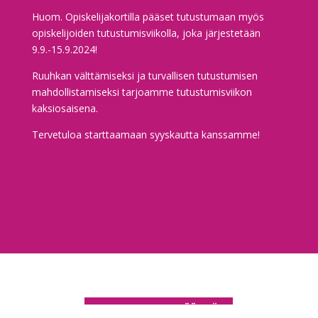
Huom. Opiskelijakortilla pääset tutustumaan myös
opiskelijoiden tutustumisviikolla, joka järjestetään
9.9.-15.9.2024!
Ruuhkan välttämiseksi ja turvallisen tutustumisen
mahdollistamiseksi tarjoamme tutustumisviikon
kaksiosaisena.
Tervetuloa starttaamaan syyskautta kanssamme!
TANSSIKOULUN SÄÄNNÖT