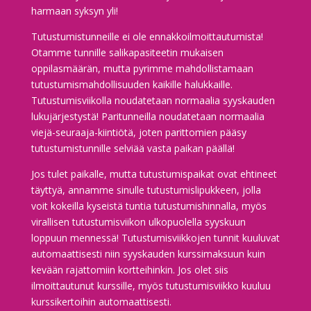
harmaan syksyn yli!
Tutustumistunneille ei ole ennakkoilmoittautumista!
Otamme tunnille salikapasiteetin mukaisen
oppilasmäärän, mutta pyrimme mahdollistamaan
tutustumismahdollisuuden kaikille halukkaille.
Tutustumisviikolla noudatetaan normaalia syyskauden
lukujärjestystä! Paritunneilla noudatetaan normaalia
viejä-seuraaja-kiintiötä, joten parittomien pääsy
tutustumistunnille selviää vasta paikan päällä!
Jos tulet paikalle, mutta tutustumispaikat ovat ehtineet
täyttyä, annamme sinulle tutustumislipukkeen, jolla
voit kokeilla kyseistä tuntia tutustumishinnalla, myös
virallisen tutustumisviikon ulkopuolella syyskuun
loppuun mennessä! Tutustumisviikkojen tunnit kuuluvat
automaattisesti niin syyskauden kurssimaksuun kuin
kevään rajattomiin kortteihinkin. Jos olet siis
ilmoittautunut kurssille, myös tutustumisviikko kuuluu
kurssikertoihin automaattisesti.