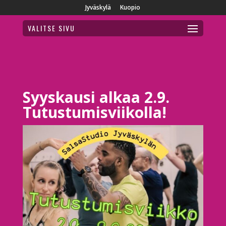
Jyväskylä
Kuopio
VALITSE SIVU
Syyskausi alkaa 2.9.
Tutustumisviikolla!