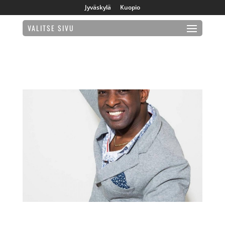
Jyväskylä
Kuopio
VALITSE SIVU
Tiiviskurssi Latin Mix la 4.12. klo 15-16