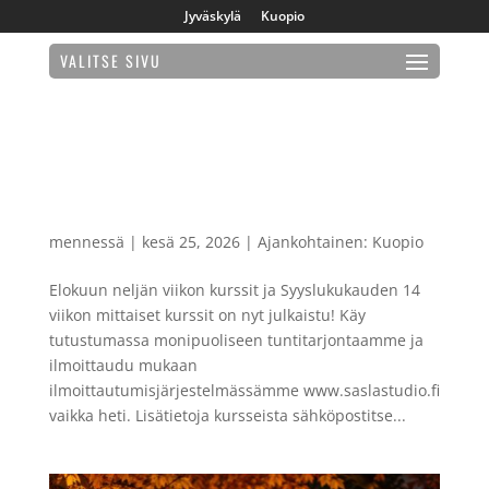
Jyväskylä
Kuopio
VALITSE SIVU
ELOKUUN JA SYYSLUKUKAUDEN
LUKUJÄRJESTYKSET ON JULKAISTU!
mennessä
|
kesä 25, 2026
|
Ajankohtainen: Kuopio
Elokuun neljän viikon kurssit ja Syyslukukauden 14
viikon mittaiset kurssit on nyt julkaistu! Käy
tutustumassa monipuoliseen tuntitarjontaamme ja
ilmoittaudu mukaan
ilmoittautumisjärjestelmässämme www.saslastudio.fi
vaikka heti. Lisätietoja kursseista sähköpostitse...