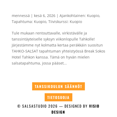
TAHKO-SALSAT 23.-25.10.2026 Hyvän mielen
salsatapahtuma rennolla otteella!
mennessä
|
kesä 6, 2026
|
Ajankohtainen: Kuopio
,
Tapahtuma: Kuopio
,
Tiiviskurssi: Kuopio
Tule mukaan rentouttavalle, virkistävälle ja
tanssintäyteiselle syksyn viikonlopulle Tahkolle!
Järjestämme nyt kolmatta kertaa peräkkäin suositun
TAHKO-SALSAT tapahtuman yhteistyössä Break Sokos
Hotel Tahkon kanssa. Tämä on hyvän mielen
salsatapahtuma, jossa pääset...
TANSSIKOULUN SÄÄNNÖT
TIETOSUOJA
© SALSASTUDIO
2026
— DESIGNED BY
VISIO
DESIGN