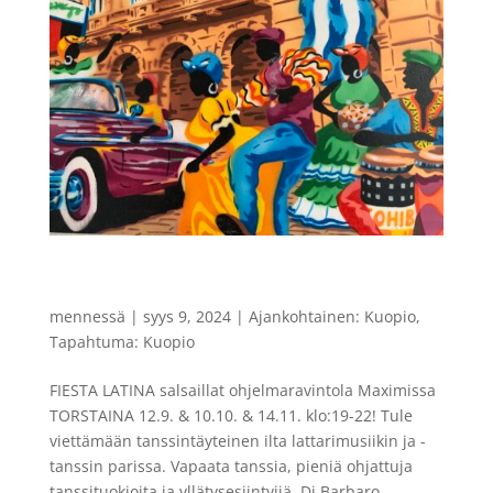
FIESTA LATINA salsaillat ohjelmaravintola
MAXIMissa
mennessä
|
syys 9, 2024
|
Ajankohtainen: Kuopio
,
Tapahtuma: Kuopio
FIESTA LATINA salsaillat ohjelmaravintola Maximissa
TORSTAINA 12.9. & 10.10. & 14.11. klo:19-22! Tule
viettämään tanssintäyteinen ilta lattarimusiikin ja -
tanssin parissa. Vapaata tanssia, pieniä ohjattuja
tanssituokioita ja yllätysesiintyjiä. Dj Barbaro...