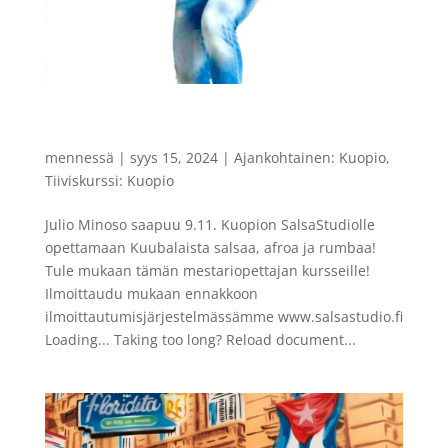
TIIVISKURSSIT JULIO MINOSO LAUANTAINA
9.11.2024
mennessä
|
syys 15, 2024
|
Ajankohtainen: Kuopio
,
Tiiviskurssi: Kuopio
Julio Minoso saapuu 9.11. Kuopion SalsaStudiolle
opettamaan Kuubalaista salsaa, afroa ja rumbaa!
Tule mukaan tämän mestariopettajan kursseille!
Ilmoittaudu mukaan ennakkoon
ilmoittautumisjärjestelmässämme www.salsastudio.fi
Loading... Taking too long? Reload document...