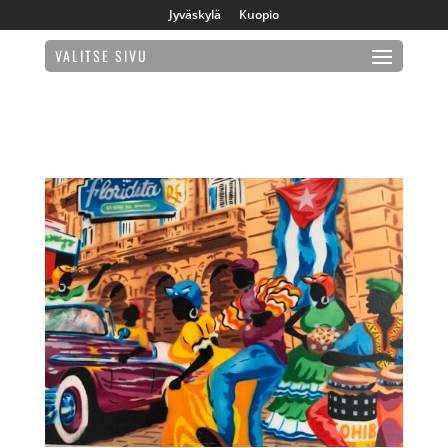
Jyväskylä
Kuopio
VALITSE SIVU