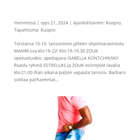
FIESTA LATINA salsailta ohjelmaravintola
MAXIM:ssa torstaina 10.10.2024
mennessä
|
syys 21, 2024
|
Ajankohtainen: Kuopio
,
Tapahtuma: Kuopio
Torstaina 10.10. tanssimme jälleen ohjelmaravintola
MAXIM:ssa klo:19-22! Klo:19-19.30 ZOUK
opetustuokio, opettajana ISABELLA KONTCHINSKY
Rueda ryhmä ESTRELLAS ja ZOUK esiintyvät lavalla
klo:21.00 Illan aikana paljon vapaata tanssia. Barbaro
soittaa parhaimmat...