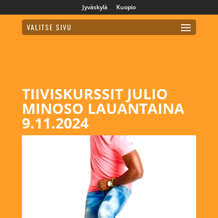
Jyväskylä
Kuopio
VALITSE SIVU
TIIVISKURSSIT JULIO
MINOSO LAUANTAINA
9.11.2024