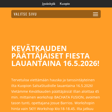
Jyväskylä
Kuopio
VALITSE SIVU
KEVÄTKAUDEN
PÄÄTTÄJÄISET FIESTA
LAUANTAINA 16.5.2026!
Tervetuloa viettämään hauska ja tanssintäyteinen
ilta Kuopion SalsaStudiolle lauantaina 16.5.2026!
Vietämme Kevätkauden päättäjäisiä! Illan aloittaa 45
min. mittainen workshop BACHATA FUSION, avoimen
tason tunti, opettajana Josue Barrios. Workshopin
hinta vain 5€!!! Workshop klo:18-18.45. Ilta jatkuu